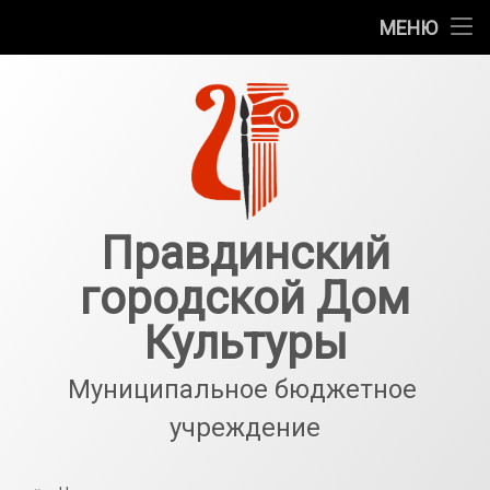
Главная
МЕНЮ
Перейти
Новости
к
содержимому
Галерея
События
Структурные подразделения
Правдинский
городской Дом
О нас
Культуры
Антитеррор
Муниципальное бюджетное 
учреждение