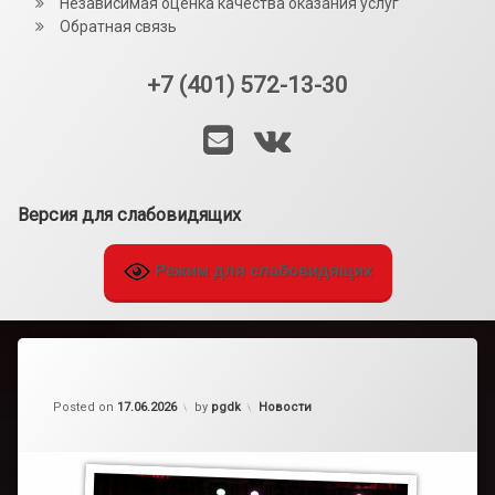
Независимая оценка качества оказания услуг
Обратная связь
+7 (401) 572-13-30
Тел:
E-mail
VK
Версия для слабовидящих
Режим для слабовидящих
Категории:
Posted on
17.06.2026
by
pgdk
Новости