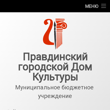
Главная
МЕНЮ
Перейти
Новости
к
содержимому
Галерея
События
Структурные подразделения
Правдинский
городской Дом
О нас
Культуры
Антитеррор
Муниципальное бюджетное 
учреждение