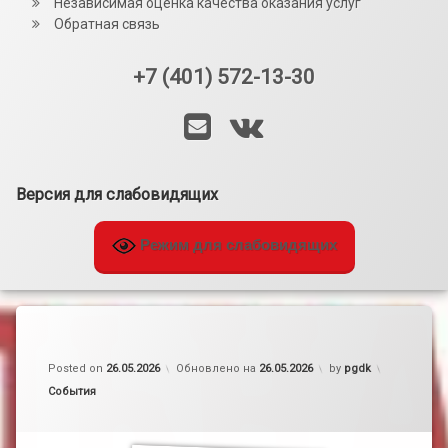
Независимая оценка качества оказания услуг
Обратная связь
+7 (401) 572-13-30
Тел:
E-mail
VK
Версия для слабовидящих
Режим для слабовидящих
Posted on
26.05.2026
Обновлено на
26.05.2026
by
pgdk
Категории:
События