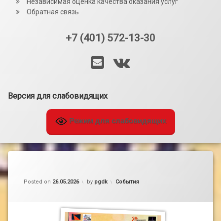
Независимая оценка качества оказания услуг
Обратная связь
+7 (401) 572-13-30
Тел:
E-mail
VK
Версия для слабовидящих
Режим для слабовидящих
Категории:
Posted on
26.05.2026
by
pgdk
События