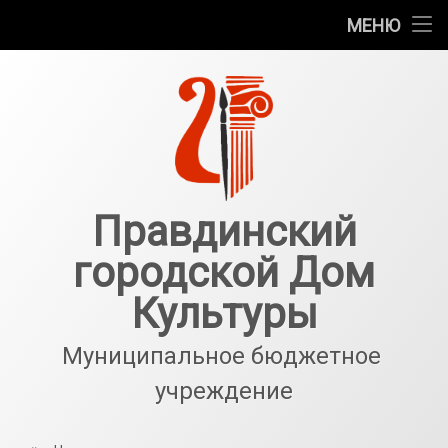
Главная
МЕНЮ
Перейти
Новости
к
содержимому
Галерея
События
Структурные подразделения
Правдинский
городской Дом
О нас
Культуры
Антитеррор
Муниципальное бюджетное 
учреждение