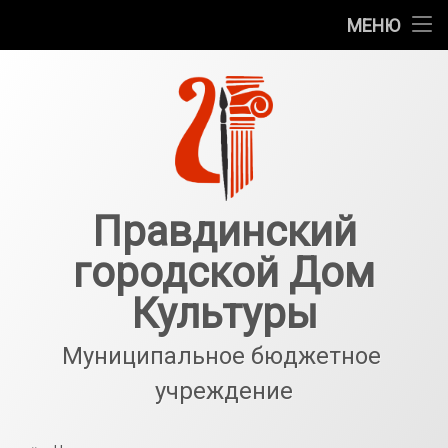
Главная
МЕНЮ
Перейти
Новости
к
содержимому
Галерея
События
Структурные подразделения
Правдинский
городской Дом
О нас
Культуры
Антитеррор
Муниципальное бюджетное 
учреждение