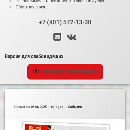
Независимая оценка качества оказания услуг
Обратная связь
+7 (401) 572-13-30
Тел:
E-mail
VK
Версия для слабовидящих
Режим для слабовидящих
Категории:
Posted on
03.06.2025
by
pgdk
События