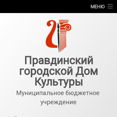
Главная
МЕНЮ
Перейти
Новости
к
содержимому
Галерея
События
Структурные подразделения
Правдинский
городской Дом
О нас
Культуры
Антитеррор
Муниципальное бюджетное 
учреждение