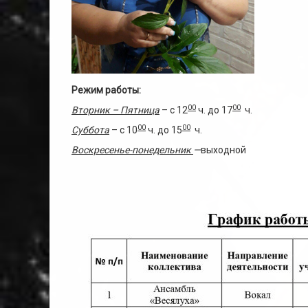
Режим работы:
00
00
Вторник – Пятница
– с 12
ч. до 17
ч.
00
00
Суббота
– с 10
ч. до 15
ч.
Воскресенье-понедельник
—
выходной