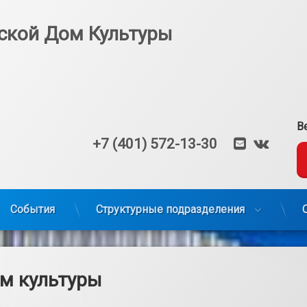
ской Дом Культуры
В
E-mail
VK
Тел:
+7 (401) 572-13-30
События
Структурные подразделения
м культуры